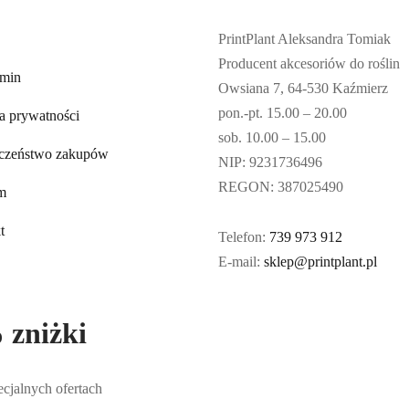
PrintPlant Aleksandra Tomiak
Producent akcesoriów do roślin
min
Owsiana 7, 64-530 Kaźmierz
pon.-pt. 15.00 – 20.00
ka prywatności
sob. 10.00 – 15.00
czeństwo zakupów
NIP: 9231736496
REGON: 387025490
rm
t
Telefon:
739 973 912
E-mail:
sklep@printplant.pl
 zniżki
cjalnych ofertach