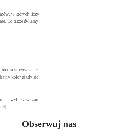
omów, w których liczy
nie. To także świetny
i niemu wnętrze staje
ikatny kolor nigdy się
domu – wybierz wazon
okoju.
Obserwuj nas