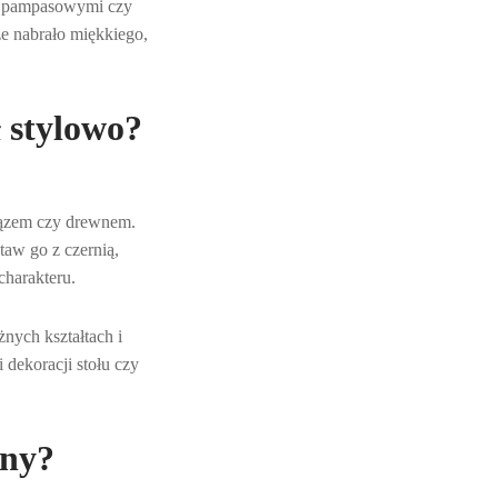
mi pampasowymi czy
ze nabrało miękkiego,
 stylowo?
rązem czy drewnem.
taw go z czernią,
charakteru.
ych kształtach i
 dekoracji stołu czy
lny?