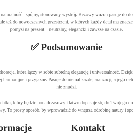
ą naturalność i spójny, stonowany wystrój. Beżowy wazon pasuje do d
, ale też do nowoczesnych przestrzeni, w których każdy detal ma znacze
pomysł na prezent – neutralny, elegancki i zawsze na czasie.
✅ Podsumowanie
racja, która łączy w sobie subtelną elegancję i uniwersalność. Dzięk
iej harmonijne i przyjazne. Pasuje do niemal każdej aranżacji, a jego del
nie znudzi.
dodatku, który będzie ponadczasowy i łatwo dopasuje się do Twojego 
y. To prosty sposób, by wprowadzić do wnętrza odrobinę natury i sp
ormacje
Kontakt