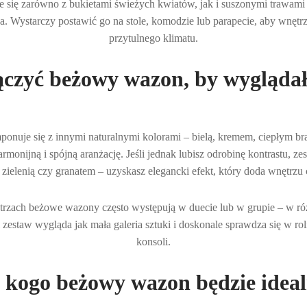
je się zarówno z bukietami świeżych kwiatów, jak i suszonymi trawa
a. Wystarczy postawić go na stole, komodzie lub parapecie, aby wnętr
przytulnego klimatu.
ączyć beżowy wazon, by wyglądał
ponuje się z innymi naturalnymi kolorami – bielą, kremem, ciepłym b
monijną i spójną aranżację. Jeśli jednak lubisz odrobinę kontrastu, zes
zielenią czy granatem – uzyskasz elegancki efekt, który doda wnętrzu 
zach beżowe wazony często występują w duecie lub w grupie – w różn
zestaw wygląda jak mała galeria sztuki i doskonale sprawdza się w roli
konsoli.
 kogo beżowy wazon będzie idea