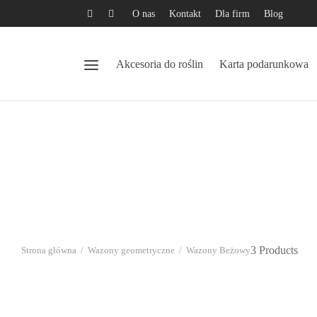
O nas
Kontakt
Dla firm
Blog
Akcesoria do roślin
Karta podarunkowa
3 Products
Strona główna
/
Wazony geometryczne
/
Wazony Beżowy