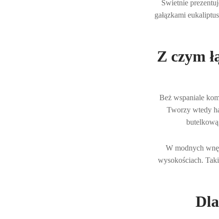
Świetnie prezentu
gałązkami eukaliptus
Z czym ł
Beż wspaniale kom
Tworzy wtedy har
butelkową 
W modnych wnętr
wysokościach. Taki 
Dla