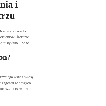
nia i
trzu
! Beżowy wazon to
odcieniowi świetnie
o rustykalne i boho.
on?
 przyciąga wzrok swoją
r zagościł w naszych
żniejszymi barwami –