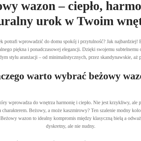
wy wazon – ciepło, harmo
uralny urok w Twoim wnę
k potrafi wprowadzić do domu spokój i przytulność? Jak najbardziej
alnego piękna i ponadczasowej elegancji. Dzięki swojemu subtelnemu 
dym stylu aranżacji – od minimalistycznych, przez skandynawskie, aż p
aczego warto wybrać beżowy waz
który wprowadza do wnętrza harmonię i ciepło. Nie jest krzykliwy, ale
m charakterem. Beżowy, a może kaszmirowy? Ten szalenie modny kolo
 Beżowy wazon to idealny kompromis między klasyczną bielą a odwa
dyskretny, ale nie nudny.