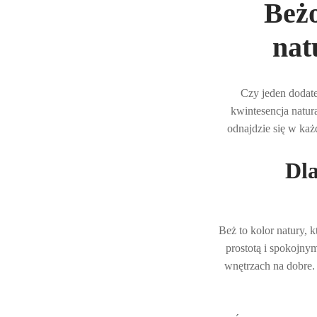
Beżo
nat
Czy jeden dodate
kwintesencja natur
odnajdzie się w każ
Dl
Beż to kolor natury, 
prostotą i spokojny
wnętrzach na dobre.