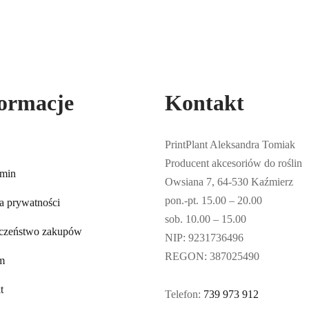
Zakres
Zakres
50
zł
39,00
zł
–
39,50
zł
z VAT
z VAT
stronie
stronie
cen:
Ten
cen:
Ten
opcje
Wybierz opcje
produktu
produktu
od
produkt
od
produkt
16,90zł
ma
39,00zł
ma
do
wiele
do
wiele
ormacje
17,50zł
wariantów.
Kontakt
39,50zł
wariantó
Opcje
Opcje
można
można
PrintPlant Aleksandra Tomiak
wybrać
wybrać
Producent akcesoriów do roślin
na
na
min
Owsiana 7, 64-530 Kaźmierz
stronie
stronie
pon.-pt. 15.00 – 20.00
ka prywatności
produktu
produktu
sob. 10.00 – 15.00
czeństwo zakupów
NIP: 9231736496
REGON: 387025490
rm
t
Telefon:
739 973 912