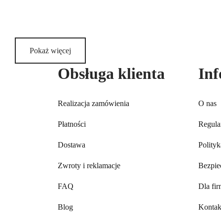
Zakres
59,90
zł
–
60,50
zł
16,90
zł
–
17,
z VAT
stronie
cen:
Ten
Wybierz opcje
Wybierz 
produktu
od
produkt
59,90zł
ma
Pokaż więcej
do
wiele
Obsługa klienta
60,50zł
wariantów.
Inf
Opcje
można
Realizacja zamówienia
O nas
wybrać
na
Płatności
Regula
stronie
Dostawa
Polity
produktu
Zwroty i reklamacje
Bezpie
FAQ
Dla fi
Blog
Kontak