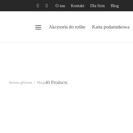
O nas
Kontakt
Dla firm
Blog
Akcesoria do roślin
Karta podarunkowa
40 Products
Strona główna
/
Shop
Wazon geometryczny
Wazon