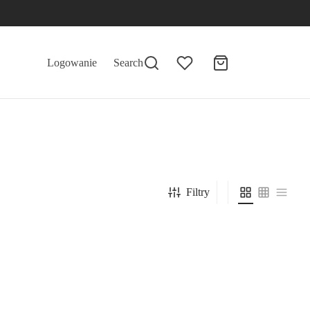
Logowanie
Search
Filtry
yczny
Rzep do roślin