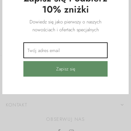
Zapisz się i odbierz
rki do dużych roślin
y i reklamacje
Wazon geometryczny
10% zniżki
Plum
awy podpórek
179,00
zł
z VAT
Dowiedz się jako pierwszy o naszych
nowościach i ofertach specjalnych
órki modułowe
OBSŁUGA KLIENTA
INFORMACJE
KONTAKT
OBSERWUJ NAS