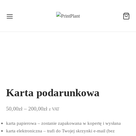
Karta podarunkowa
Zakres
50,00
zł
–
200,00
zł
z VAT
cen:
karta papierowa – zostanie zapakowana w kopertę i wysłana
od
karta elektroniczna – trafi do Twojej skrzynki e-mail (bez
50,00zł