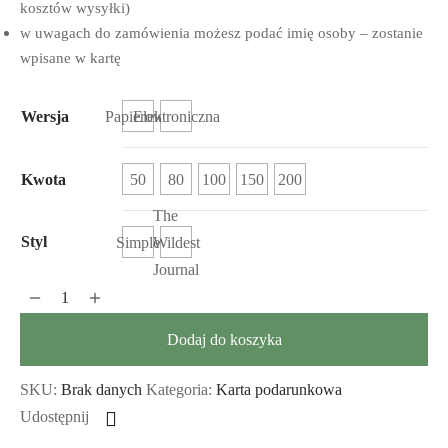
kosztów wysyłki)
do
w uwagach do zamówienia możesz podać imię osoby – zostanie
wpisane w kartę
200,00zł
Papierowa
Elektroniczna
Wersja
50
80
100
150
200
Kwota
The
Styl
Simple
Wildest
Journal
Dodaj do koszyka
SKU:
Brak danych
Kategoria:
Karta podarunkowa
Udostępnij