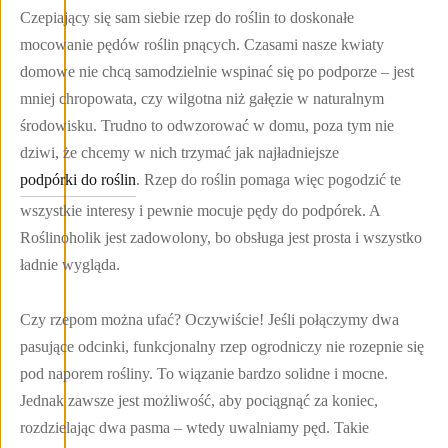
Czepiający się sam siebie rzep do roślin to doskonałe
mocowanie pędów roślin pnących. Czasami nasze kwiaty
domowe nie chcą samodzielnie wspinać się po podporze – jest
mniej chropowata, czy wilgotna niż gałęzie w naturalnym
środowisku. Trudno to odwzorować w domu, poza tym nie
dziwi, że chcemy w nich trzymać jak najładniejsze
podpórki do roślin
. Rzep do roślin pomaga więc pogodzić te
wszystkie interesy i pewnie mocuje pędy do podpórek. A
Roślinoholik jest zadowolony, bo obsługa jest prosta i wszystko
ładnie wygląda.
Czy rzepom można ufać? Oczywiście! Jeśli połączymy dwa
pasujące odcinki, funkcjonalny rzep ogrodniczy nie rozepnie się
pod naporem rośliny. To wiązanie bardzo solidne i mocne.
Jednak zawsze jest możliwość, aby pociągnąć za koniec,
rozdzielając dwa pasma – wtedy uwalniamy pęd. Takie