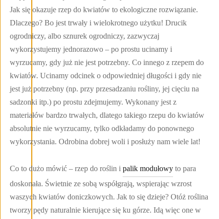
Jak się okazuje rzep do kwiatów to ekologiczne rozwiązanie.
Dlaczego? Bo jest trwały i wielokrotnego użytku! Drucik
ogrodniczy, albo sznurek ogrodniczy, zazwyczaj
wykorzystujemy jednorazowo – po prostu ucinamy i
wyrzucamy, gdy już nie jest potrzebny. Co innego z rzepem do
kwiatów. Ucinamy odcinek o odpowiedniej długości i gdy nie
jest już potrzebny (np. przy przesadzaniu rośliny, jej cięciu na
sadzonki itp.) po prostu zdejmujemy. Wykonany jest z
materiałów bardzo trwałych, dlatego takiego rzepu do kwiatów
absolutnie nie wyrzucamy, tylko odkładamy do ponownego
wykorzystania. Odrobina dobrej woli i posłuży nam wiele lat!
Co to dużo mówić – rzep do roślin i
palik modułowy
to para
doskonała. Świetnie ze sobą współgrają, wspierając wzrost
waszych kwiatów doniczkowych. Jak to się dzieje? Otóż roślina
tworzy pędy naturalnie kierujące się ku górze. Idą więc one w