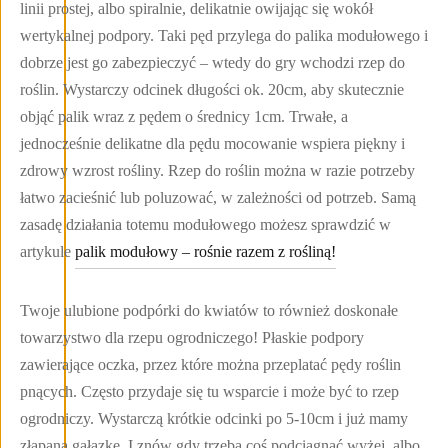
linii prostej, albo spiralnie, delikatnie owijając się wokół
wertykalnej podpory. Taki pęd przylega do palika modułowego i
dobrze jest go zabezpieczyć – wtedy do gry wchodzi rzep do
roślin. Wystarczy odcinek długości ok. 20cm, aby skutecznie
objąć palik wraz z pędem o średnicy 1cm. Trwałe, a
jednocześnie delikatne dla pędu mocowanie wspiera piękny i
zdrowy wzrost rośliny. Rzep do roślin można w razie potrzeby
łatwo zacieśnić lub poluzować, w zależności od potrzeb. Samą
zasadę działania totemu modułowego możesz sprawdzić w
artykule
palik modułowy – rośnie razem z rośliną!
Twoje ulubione podpórki do kwiatów to również doskonałe
towarzystwo dla rzepu ogrodniczego! Płaskie podpory
zawierające oczka, przez które można przeplatać pędy roślin
pnących. Często przydaje się tu wsparcie i może być to rzep
ogrodniczy. Wystarczą krótkie odcinki po 5-10cm i już mamy
złapaną gałązkę. I znów gdy trzeba coś podciągnąć wyżej, albo