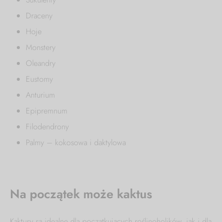
Draceny
Hoje
Monstery
Oleandry
Eustomy
Anturium
Epipremnum
Filodendrony
Palmy – kokosowa i daktylowa
Na początek może kaktus
Kaktusy są idealne dla początkujących roślinoholików, jak i dla