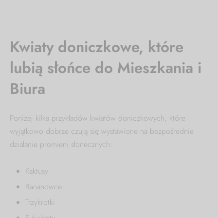
Kwiaty doniczkowe, które
lubią słońce do Mieszkania i
Biura
Poniżej kilka przykładów kwiatów doniczkowych, które
wyjątkowo dobrze czują się wystawione na bezpośrednie
działanie promieni słonecznych:
Kaktusy
Bananowce
Trzykrotki
Sukulenty