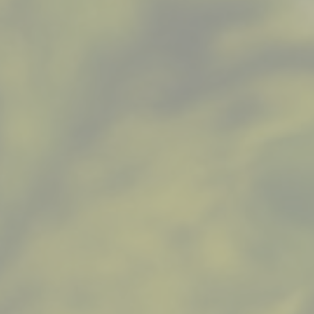
Zapisz się i odbierz
10% zniżki
Dowiedz się jako pierwszy o naszych
nowościach i ofertach specjalnych