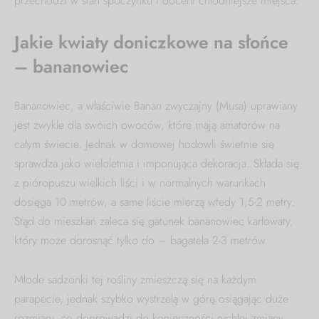
przechodzi w stan spoczynku i doceni chłodniejsze miejsca.
Jakie kwiaty doniczkowe na słońce
– bananowiec
Bananowiec, a właściwie Banan zwyczajny (Musa) uprawiany
jest zwykle dla swoich owoców, które mają amatorów na
całym świecie. Jednak w domowej hodowli świetnie się
sprawdza jako wieloletnia i imponująca dekoracja. Składa się
z pióropuszu wielkich liści i w normalnych warunkach
dosięga 10 metrów, a same liście mierzą wtedy 1,5-2 metry.
Stąd do mieszkań zaleca się gatunek bananowiec karłowaty,
który może dorosnąć tylko do – bagatela 2-3 metrów.
Młode sadzonki tej rośliny zmieszczą się na każdym
parapecie, jednak szybko wystrzelą w górę osiągając duże
rozmiary, co doprowadzi do konieczności rychłej zmiany