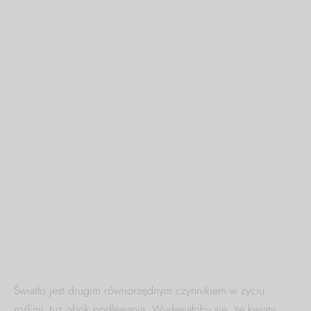
Światło jest drugim równorzędnym czynnikiem w życiu
rośliny, tuż obok podlewania. Wydawałoby się, że kwiaty