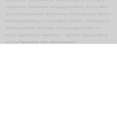
usytuowania. Bananowce wymagają obszernej donicy, latem
są to stanowczo kwiaty doniczkowe, które lubią dużo słońca i
wysoką temperaturę, a zimą większy chłodek i odsunięcie w
delikatny półcień. W okresie intensywnego wzrostu nie
można zapomnieć o nawożeniu – sprawdź nasze porady w
artykule
Nawożenie roślin doniczkowych
.
Wracając do Bananowca, po 4-7 latach uprawy może
nagrodzić za opiekę oraz cierpliwość i wydać owoce. Nie są
to może banany Chiquita, ale również da się je zjeść. Choć
pod kątem smaku można dyskutować, takie banany będą
pełne satysfakcji.
Kwiaty doniczkowe domowe,
lubiące słońce – dracena