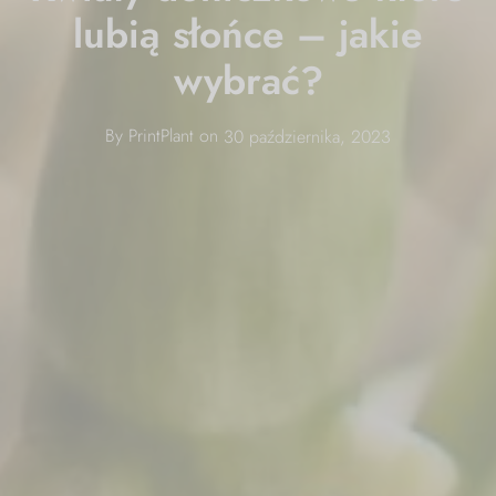
lubią słońce – jakie
wybrać?
By
PrintPlant
on
30 października, 2023