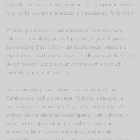
względnie miesiąc, nic się nie stanie, jak się zapomni. Ważne
tylko, by kaktus się nie zmarszczył z przesuszenia. To zły znak!
W kolekcji ciekawych niestandardowych kaktusów mamy
Pałczaka o charakterystycznych podłużnych pędach prosto
ze słonecznej Brazylii, który lubi trochę więcej wilgoci niż
jego kuzyni – stąd można częstość podlewania zwiększyć do
dwóch tygodni. Zadbany okaz w domowych warunkach
może dosięgnąć metr wzrostu.
Bardzo pożądany przez miłośników gatunku kaktus to
Cefalocereus, czyli głowa starca. Pochodzi z Meksyku, a
swoją nazwę bierze od białych włosków, którymi jest cały
pokryty. Ale nie dajcie się zwieźć aparycji waty cukrowej –
wciąż jest to kłujący kaktus. Lubi dobrze oświetlone
stanowiska, latem wysoką temperaturę, zimą jednak