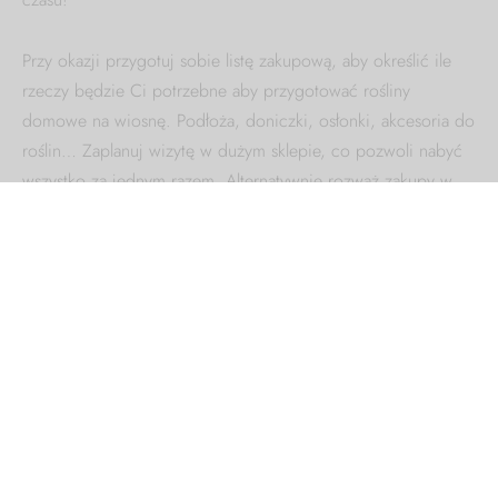
Przy okazji przygotuj sobie listę zakupową, aby określić ile
rzeczy będzie Ci potrzebne aby przygotować rośliny
domowe na wiosnę. Podłoża, doniczki, osłonki, akcesoria do
roślin… Zaplanuj wizytę w dużym sklepie, co pozwoli nabyć
wszystko za jednym razem. Alternatywnie rozważ zakupy w
internetowym sklepie z kwiatami doniczkowymi – kurier na
pewno poradzi sobie z dostawą ; )
Zaopatrz się w niezbędne
akcesoria do roślin
Cały zakres pomogą wykonać odpowiednie akcesoria do
roślin. Jasne, można przecież wspomagać się łyżką, ale