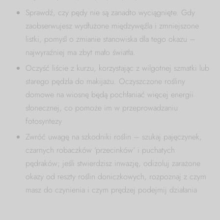
Sprawdź, czy pędy nie są zanadto wyciągnięte. Gdy
zaobserwujesz wydłużone międzywęźla i zmniejszone
listki, pomyśl o zmianie stanowiska dla tego okazu –
najwyraźniej ma zbyt mało światła.
Oczyść liście z kurzu, korzystając z wilgotnej szmatki lub
starego pędzla do makijażu. Oczyszczone rośliny
domowe na wiosnę będą pochłaniać więcej energii
słonecznej, co pomoże im w przeprowadzaniu
fotosyntezy
Zwróć uwagę na szkodniki roślin – szukaj pajęczynek,
czarnych robaczków ‘przecinków’ i puchatych
pędraków; jeśli stwierdzisz inwazję, odizoluj zarażone
okazy od reszty roślin doniczkowych, rozpoznaj z czym
masz do czynienia i czym prędzej podejmij działania