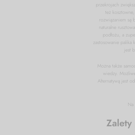
przekrojach zwięks
też kosztowne,
rozwiązaniem są 
naturalne rusztowa
podłożu, a zupe
zastosowanie palika 
jest 
Można także samod
wiedzy. Możliwe
Alternatywą jest o
Na 
Zalety