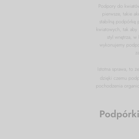
Podpory do kwiatów
pierwsze, takie ak
stabilną podpórkę 
kwiatowych, tak aby 
styl wnętrza, w
wykonujemy podpory
z
Istotna sprawa, to ż
dzięki czemu podpo
pochodzenia organicz
Podpórki