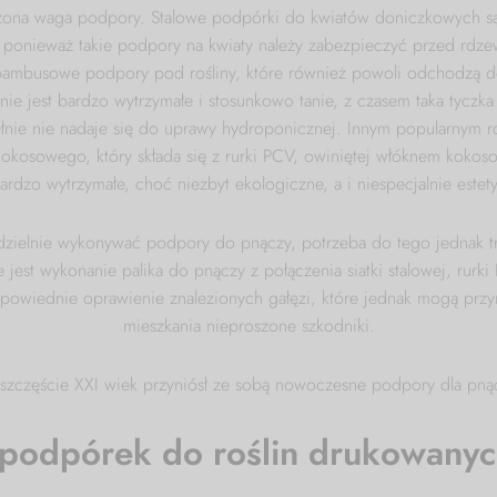
zona waga podpory. Stalowe podpórki do kwiatów doniczkowych s
 ponieważ takie podpory na kwiaty należy zabezpieczyć przed rdz
bambusowe podpory pod rośliny, które również powoli odchodzą d
nie jest bardzo wytrzymałe i stosunkowo tanie, z czasem taka tyczka
łnie nie nadaje się do uprawy hydroponicznej. Innym popularnym r
kokosowego, który składa się z rurki PCV, owiniętej włóknem koko
bardzo wytrzymałe, choć niezbyt ekologiczne, a i niespecjalnie estet
zielnie wykonywać podpory do pnączy, potrzeba do tego jednak tr
 jest wykonanie palika do pnączy z połączenia siatki stalowej, rurk
dpowiednie oprawienie znalezionych gałęzi, które jednak mogą prz
mieszkania nieproszone szkodniki.
szczęście XXI wiek przyniósł ze sobą nowoczesne podpory dla pną
 podpórek do roślin drukowany