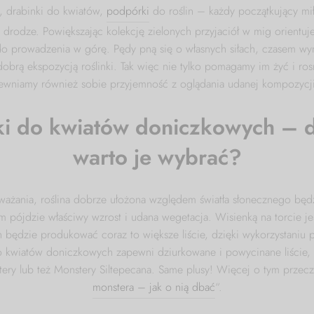
, drabinki do kwiatów,
podpórki
do roślin – każdy początkujący mił
 drodze. Powiększając kolekcję zielonych przyjaciół w mig orientuje
 do prowadzenia w górę. Pędy pną się o własnych siłach, czasem wym
dobrą ekspozycją roślinki. Tak więc nie tylko pomagamy im żyć i ro
pewniamy również sobie przyjemność z oglądania udanej kompozycji
i do kwiatów doniczkowych – 
warto je wybrać?
ważania, roślina dobrze ułożona względem światła słonecznego będ
m pójdzie właściwy wzrost i udana wegetacja. Wisienką na torcie je
 będzie produkować coraz to większe liście, dzięki wykorzystaniu 
 kwiatów doniczkowych zapewni dziurkowane i powycinane liście,
tery lub też Monstery Siltepecana. Same plusy! Więcej o tym przecz
monstera – jak o nią dbać
“.