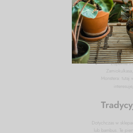
Najlepszy bę
dobrze będz
stabil
Bardzo duże, a
doniczk
Drobnolistna, a
podpórce 
Zupełnie i
Zamiokulkasa,
Monstera: tutaj 
interesuje
Tradycy
Dotychczas w sklepa
lub bambus. Te pier