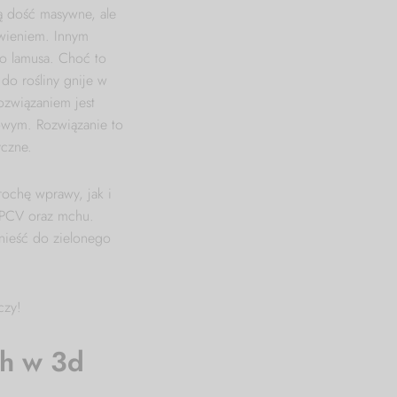
ą dość masywne, ale
ewieniem. Innym
o lamusa. Choć to
 do rośliny gnije w
ozwiązaniem jest
sowym. Rozwiązanie to
yczne.
ochę wprawy, jak i
i PCV oraz mchu.
ynieść do zielonego
czy!
ch w 3d