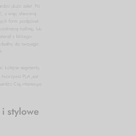
rdzo dużo zalet. Po
ść, a więc stanowią
dnych form podpórek
onkretną roślinę, lub
teriał z którego
 idealny do swojego
h.
ć kolejne segmenty,
e tworzywo PLA jest
ardzo Cię interesuje,
i stylowe