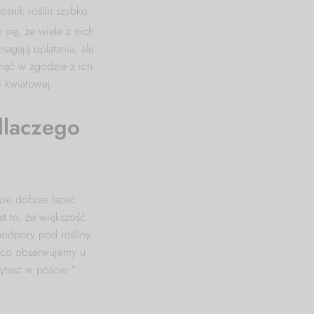
ośnik roślin szybko
 się, że wiele z nich
agają oplatania, ale
snąć w zgodzie z ich
 kwiatowej.
dlaczego
zie dobrze łapać
st to, że większość
podpory pod rośliny.
 co obserwujemy u
ytasz w poście “