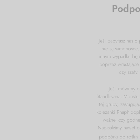
Podpor
Jeśli zapytasz nas o
nie są samonośne,
innym wypadku będą
poprzez wrastające 
czy szafy
Jeśli mówimy 
Standleyana, Monste
tej grupy, zasługuj
koleżanki Rhaphidop
ważne, czy godne
Napisaliśmy nawet o
podpórki do roślin 