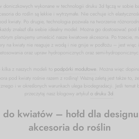
 doniczkowych wykonane w technologii druku 3d łączą w sobie ba
cesoria do roślin są lekkie i wytrzymałe. Nie cechuje ich elastyczno
pod kwiaty. Po drugie, technologia pozwala na tworzenie różnoro
każdy znalazł dla siebie idealny model. Można go dostosować pod k
 którym planujemy umieścić nasze kwiatowe akcesoria. Po trzecie, ma
 na kwiaty nie reaguje z wodą i nie gnije w podłożu – jest więc
astosowania oraz upraw hydroponicznych oraz semi-hydroponicznyc
e kilka z naszych modeli to
podpórki modułowe
. Można więc dopina
ra pod kwiaty rośnie razem z rośliną! Ważną zaletą jest także to, ż
nego i w określonych warunkach ulega biodegradacji. Jeśli temat b
przeczytaj nasz blogowy artykuł
o druku 3d
.
 do kwiatów – hołd dla designu 
akcesoria do roślin