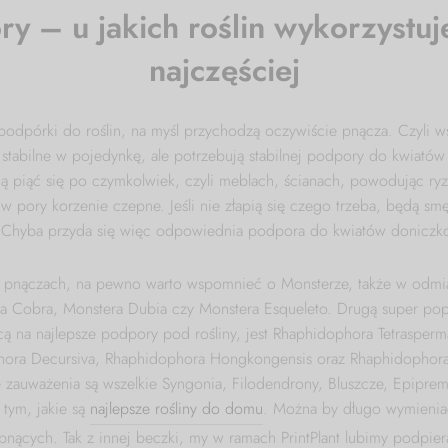
y – u jakich roślin wykorzystuje
najczęściej
 podpórki do roślin, na myśl przychodzą oczywiście pnącza. Czyli ws
 stabilne w pojedynkę, ale potrzebują stabilnej podpory do kwiat
 piąć się po czymkolwiek, czyli meblach, ścianach, powodując ryz
w pory korzenie czepne. Jeśli nie złapią się czego trzeba, będą smę
. Chyba przyda się więc odpowiednia podpora do kwiatów doniczk
o pnączach, na pewno warto wspomnieć o Monsterze, także w odmi
ra Cobra, Monstera Dubia czy Monstera Esqueleto. Drugą super popu
ącą na najlepsze podpory pod rośliny, jest Rhaphidophora Tetrasperma
hora Decursiva, Rhaphidophora Hongkongensis oraz Rhaphidophora k
 zauważenia są wszelkie Syngonia, Filodendrony, Bluszcze, Epipr
 tym, jakie są
najlepsze rośliny do domu
. Można by długo wymieniać 
pnących. Tak z innej beczki, my w ramach PrintPlant lubimy podpiera