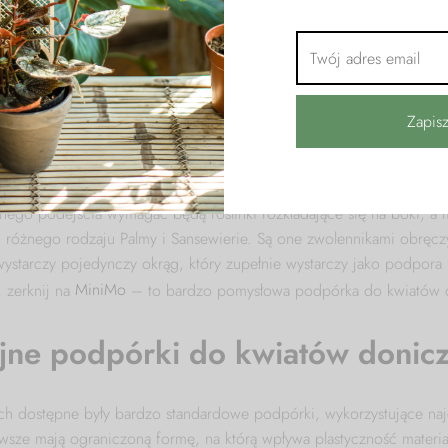
dzie
palik modułowy
. Z kolei szybkorosnąca, ale bardzo masywna i 
ie się czuć w obręczach
Molet
. Taka podpórka do kwiatów zbierze 
izując i nie pozwalając na zawłaszczenie zbyt dużej przestrzeni w po
 stosunkowo lekkie pnącza jak np. hoje dobrze będzie prowadzić n
owych o dużym rozmiarze – możesz wybrać naszą podporę kwiat
 lubiąca piąć się na płaskiej „deseczce” Monsterę Dubia dobrze pr
do roślin
Mesh S
. Nie jest przytłaczająca, za to posiada delikatną i 
nnego podejścia wymagać będą roślinki rozkładające się na boki, a 
 różnego rodzaju Palmy i Sansewierie. Są one zwolennikami obręczy
wystarczy pojedynczy okrąg, który zupełnie wystarczy jako podpora k
, zerknij na
MiniMo
– to bardzo pomysłowa podpórka do kwiatów 
jne podpórki do kwiatów doni
ch dostępne były bardzo standardowe podpórki, wykorzystujące najc
wsze mają ograniczoną formę, na którą wpływa plastyczność materia