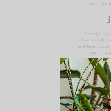
nawet Zamiok
Pierwszym kryt
doniczkowych, pow
myśli tempo wzrostu
podpory kwiat
Możesz spojrz
Jeśli badyl
strzeliste pod
W przypadku kwi