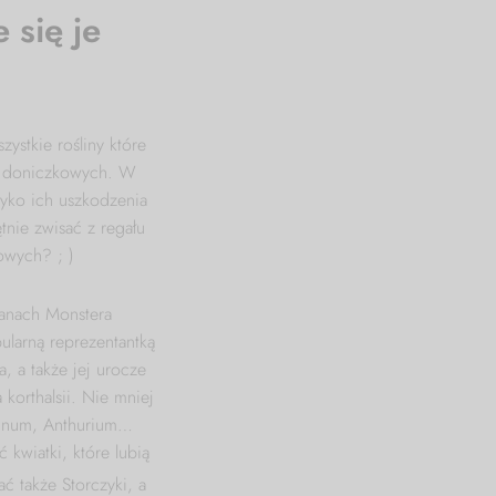
 się je
zystkie rośliny które
ów doniczkowych. W
yko ich uszkodzenia
tnie zwisać z regału
owych? ; )
anach Monstera
larną reprezentantką
, a także jej urocze
orthalsii. Nie mniej
emnum, Anthurium…
kwiatki, które lubią
ć także Storczyki, a