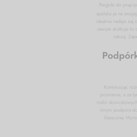
Pergole do pnączy
można
spotyka je na swojej
wybrać
idealnie nadaje się
na
zawsze skutkuje to 
stronie
naturą. Za
produktu
Podpórk
Kontynuując roz
promienie, a za ty
roślin doniczkowych
Innym podpora do
klasycznej Mons