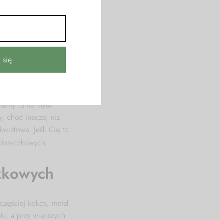
rozłożysta Monstera
ją w sztywny kosz,
mieszczeniu.
a podpórce do roślin
ową
Metropolis
.
owadzić się będzie na
gęstą siateczkę.
mamy tu na myśli
, choć inaczej niż
wiatowa. Jeśli Cię to
doniczkowych.
czkowych
zęściej kokos, metal
łu, a przy większych