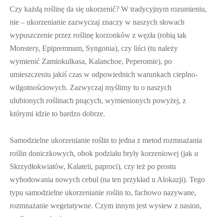
Czy każdą roślinę da się ukorzenić? W tradycyjnym rozumieniu,
nie – ukorzenianie zazwyczaj znaczy w naszych słowach
wypuszczenie przez roślinę korzonków z węzła (robią tak
Monstery, Epipremnum, Syngonia), czy liści (tu należy
wymienić Zamiokulkasa, Kalanchoe, Peperomie), po
umieszczeniu jakiś czas w odpowiednich warunkach cieplno-
wilgotnościowych. Zazwyczaj myślimy tu o naszych
ulubionych roślinach pnących, wymienionych powyżej, z
którymi idzie to bardzo dobrze.
Samodzielne ukorzenianie roślin to jedna z metod rozmnażania
roślin doniczkowych, obok podziału bryły korzeniowej (jak u
Skrzydłokwiatów, Kalateii, paproci), czy też po prostu
wyhodowania nowych cebul (na ten przykład u Alokazji). Tego
typu samodzielne ukorzenianie roślin to, fachowo nazywane,
rozmnażanie wegetatywne. Czym innym jest wysiew z nasion,