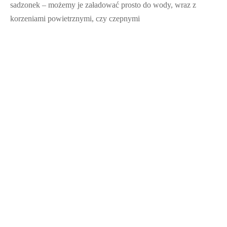
sadzonek – możemy je załadować prosto do wody, wraz z
korzeniami powietrznymi, czy czepnymi
Mech torfowiec, zwany sphagnum, wystarczy umieścić w
kubeczku i zalać wodą – bardzo mocno ją pije i zwiększa swoją
objętość
Jak ukorzeniać rośliny – w czym umieścić
sadzonkę?
Drugim krokiem jest zaduma nad tym, w czym umieścić
sadzonkę. Intuicyjnie wiemy, że jak ukorzeniać rośliny, to w
wodzie. To absolutnie najprostsza sprawa i częsty przepis na
sukces. Alternatywą jest umieszczenie w perlicie, keramzycie,
wykorzystać można nawet mech do roślin – czyli nasz
mech
torfowiec
!